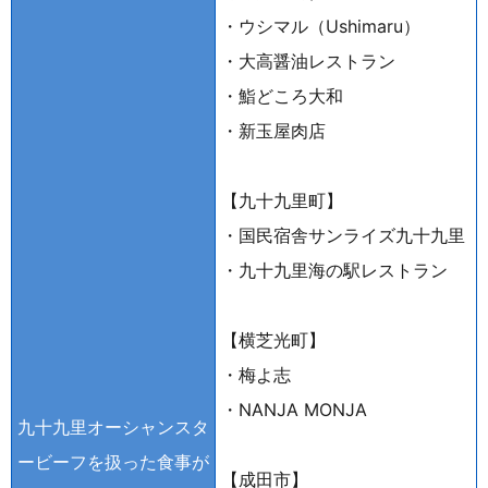
・ウシマル（Ushimaru）
・大高醤油レストラン
・鮨どころ大和
・新玉屋肉店
【九十九里町】
・国民宿舎サンライズ九十九里
・九十九里海の駅レストラン
【横芝光町】
・梅よ志
・NANJA MONJA
九十九里オーシャンスタ
ービーフを
扱った食事が
【成田市】